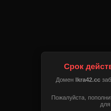
Срок дейст
Домен
lkra42.cc
заб
Пожалуйста, пополни
для