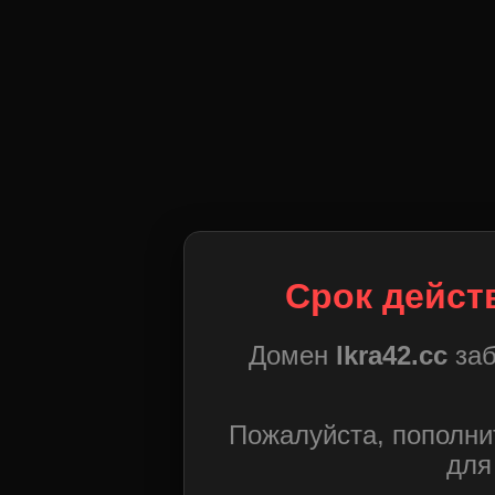
Срок дейст
Домен
lkra42.cc
заб
Пожалуйста, пополни
для