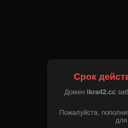
Срок дейст
Домен
lkra42.cc
заб
Пожалуйста, пополни
для