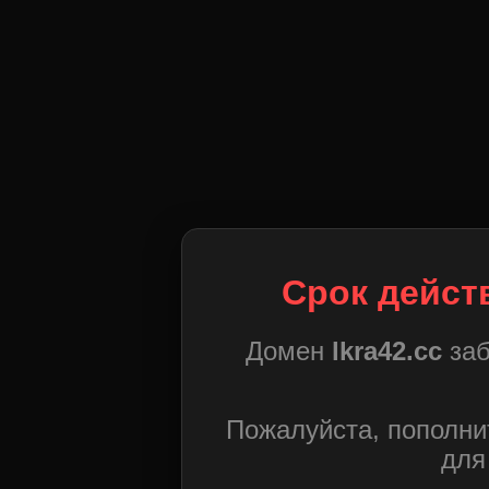
Срок дейст
Домен
lkra42.cc
заб
Пожалуйста, пополни
для