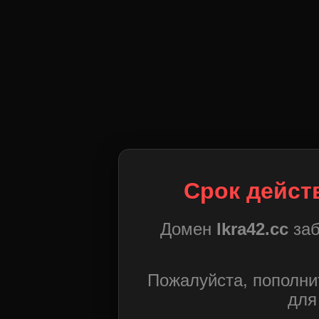
Срок дейст
Домен
lkra42.cc
заб
Пожалуйста, пополни
для