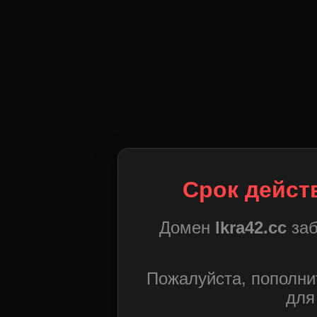
Срок дейст
Домен
lkra42.cc
заб
Пожалуйста, пополни
для